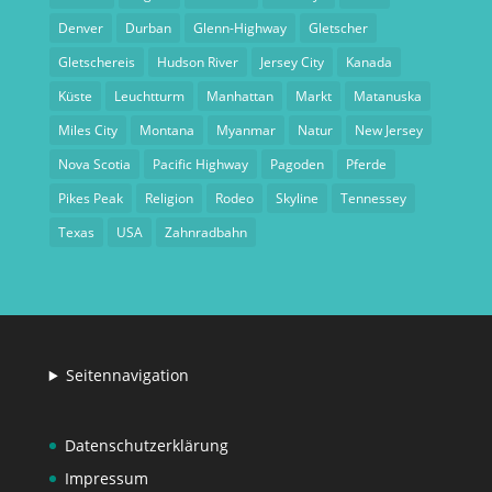
Denver
Durban
Glenn-Highway
Gletscher
Gletschereis
Hudson River
Jersey City
Kanada
Küste
Leuchtturm
Manhattan
Markt
Matanuska
Miles City
Montana
Myanmar
Natur
New Jersey
Nova Scotia
Pacific Highway
Pagoden
Pferde
Pikes Peak
Religion
Rodeo
Skyline
Tennessey
Texas
USA
Zahnradbahn
Seitennavigation
Datenschutzerklärung
Impressum