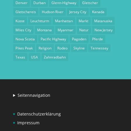
Denver
Durban
Glenn-Highway
Gletscher
Gletschereis
Hudson River
Jersey City
Kanada
Küste
Leuchtturm
Manhattan
Markt
Matanuska
Miles City
Montana
Myanmar
Natur
New Jersey
Nova Scotia
Pacific Highway
Pagoden
Pferde
Pikes Peak
Religion
Rodeo
Skyline
Tennessey
Texas
USA
Zahnradbahn
Seitennavigation
Datenschutzerklärung
Impressum