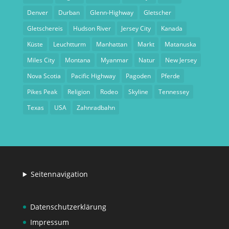
Denver
Durban
Glenn-Highway
Gletscher
Gletschereis
Hudson River
Jersey City
Kanada
Küste
Leuchtturm
Manhattan
Markt
Matanuska
Miles City
Montana
Myanmar
Natur
New Jersey
Nova Scotia
Pacific Highway
Pagoden
Pferde
Pikes Peak
Religion
Rodeo
Skyline
Tennessey
Texas
USA
Zahnradbahn
Seitennavigation
Datenschutzerklärung
Impressum