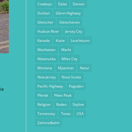
Cowboys
Dalat
Denver
Durban
Glenn-Highway
Gletscher
Gletschereis
Hudson River
Jersey City
Kanada
Küste
Leuchtturm
Manhattan
Markt
Matanuska
Miles City
Montana
Myanmar
Natur
New Jersey
Nova Scotia
Pacific Highway
Pagoden
ie
Pferde
Pikes Peak
Religion
Rodeo
Skyline
Tennessey
Texas
USA
Zahnradbahn