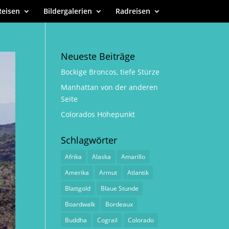
Reisen
Bildergalerien
Radreisen
Neueste Beiträge
Bockige Broncos, tiefe Stürze
Manhattan von der anderen
Seite
Colorados Höhepunkt
Schlagwörter
Afrika
Alaska
Amarillo
Amerika
Armut
Atlantik
Blattgold
Blaue Stunde
Boardwalk
Bordeaux
Buddha
Cograil
Colorado