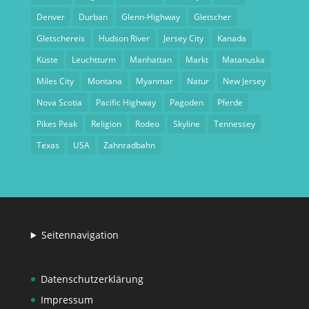
Denver
Durban
Glenn-Highway
Gletscher
Gletschereis
Hudson River
Jersey City
Kanada
Küste
Leuchtturm
Manhattan
Markt
Matanuska
Miles City
Montana
Myanmar
Natur
New Jersey
Nova Scotia
Pacific Highway
Pagoden
Pferde
Pikes Peak
Religion
Rodeo
Skyline
Tennessey
Texas
USA
Zahnradbahn
Seitennavigation
Datenschutzerklärung
Impressum