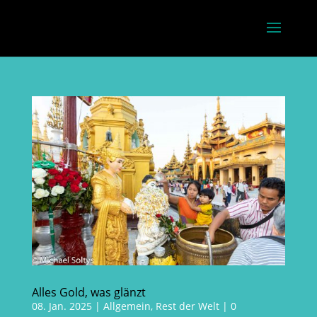
Alles Gold, was glänzt
08. Jan. 2025
|
Allgemein
,
Rest der Welt
|
0