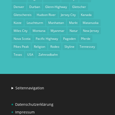
Denver
Durban
Glenn-Highway
Gletscher
Gletschereis
Hudson River
Jersey City
Kanada
Küste
Leuchtturm
Manhattan
Markt
Matanuska
Miles City
Montana
Myanmar
Natur
New Jersey
Nova Scotia
Pacific Highway
Pagoden
Pferde
Pikes Peak
Religion
Rodeo
Skyline
Tennessey
Texas
USA
Zahnradbahn
Seitennavigation
Datenschutzerklärung
Impressum