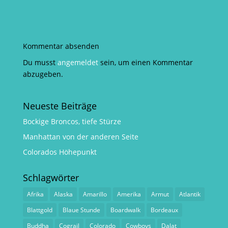
Kommentar absenden
Du musst
angemeldet
sein, um einen Kommentar
abzugeben.
Neueste Beiträge
Bockige Broncos, tiefe Stürze
Manhattan von der anderen Seite
Colorados Höhepunkt
Schlagwörter
Afrika
Alaska
Amarillo
Amerika
Armut
Atlantik
Blattgold
Blaue Stunde
Boardwalk
Bordeaux
Buddha
Cograil
Colorado
Cowboys
Dalat