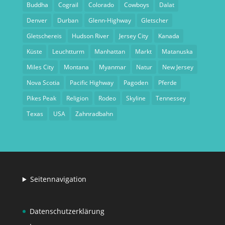
Buddha
Cograil
Colorado
Cowboys
Dalat
Denver
Durban
Glenn-Highway
Gletscher
Gletschereis
Hudson River
Jersey City
Kanada
Küste
Leuchtturm
Manhattan
Markt
Matanuska
Miles City
Montana
Myanmar
Natur
New Jersey
Nova Scotia
Pacific Highway
Pagoden
Pferde
Pikes Peak
Religion
Rodeo
Skyline
Tennessey
Texas
USA
Zahnradbahn
Seitennavigation
Datenschutzerklärung