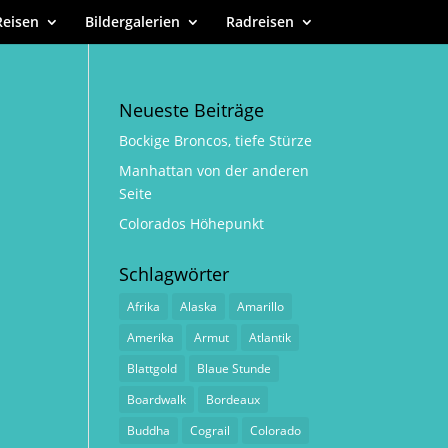
Reisen
Bildergalerien
Radreisen
Neueste Beiträge
Bockige Broncos, tiefe Stürze
Manhattan von der anderen
Seite
Colorados Höhepunkt
Schlagwörter
Afrika
Alaska
Amarillo
Amerika
Armut
Atlantik
Blattgold
Blaue Stunde
Boardwalk
Bordeaux
Buddha
Cograil
Colorado