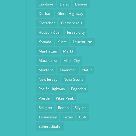
Cowboys
Dalat
Denver
Durban
Glenn-Highway
Gletscher
Gletschereis
Hudson River
Jersey City
Kanada
Küste
Leuchtturm
Manhattan
Markt
Matanuska
Miles City
Montana
Myanmar
Natur
New Jersey
Nova Scotia
Pacific Highway
Pagoden
Pferde
Pikes Peak
Religion
Rodeo
Skyline
Tennessey
Texas
USA
Zahnradbahn