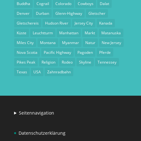
Buddha
Cograil
Colorado
Cowboys
Dalat
Denver
Durban
Glenn-Highway
Gletscher
Gletschereis
Hudson River
Jersey City
Kanada
Küste
Leuchtturm
Manhattan
Markt
Matanuska
Miles City
Montana
Myanmar
Natur
New Jersey
Nova Scotia
Pacific Highway
Pagoden
Pferde
Pikes Peak
Religion
Rodeo
Skyline
Tennessey
Texas
USA
Zahnradbahn
Seitennavigation
Datenschutzerklärung