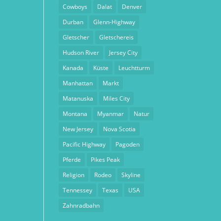
Cowboys
Dalat
Denver
Durban
Glenn-Highway
Gletscher
Gletschereis
Hudson River
Jersey City
Kanada
Küste
Leuchtturm
Manhattan
Markt
Matanuska
Miles City
Montana
Myanmar
Natur
New Jersey
Nova Scotia
Pacific Highway
Pagoden
Pferde
Pikes Peak
Religion
Rodeo
Skyline
Tennessey
Texas
USA
Zahnradbahn