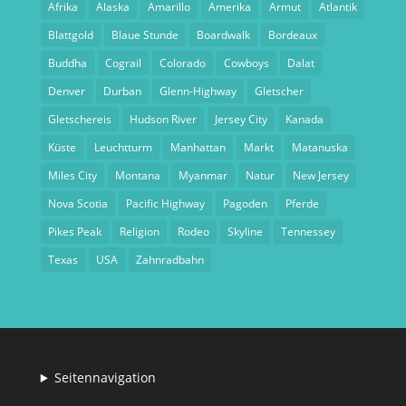
Afrika
Alaska
Amarillo
Amerika
Armut
Atlantik
Blattgold
Blaue Stunde
Boardwalk
Bordeaux
Buddha
Cograil
Colorado
Cowboys
Dalat
Denver
Durban
Glenn-Highway
Gletscher
Gletschereis
Hudson River
Jersey City
Kanada
Küste
Leuchtturm
Manhattan
Markt
Matanuska
Miles City
Montana
Myanmar
Natur
New Jersey
Nova Scotia
Pacific Highway
Pagoden
Pferde
Pikes Peak
Religion
Rodeo
Skyline
Tennessey
Texas
USA
Zahnradbahn
Seitennavigation