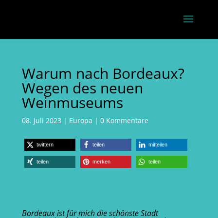
Warum nach Bordeaux?
Wegen des neuen
Weinmuseums
08. Juli 2023
|
Europa
|
0 Kommentare
twittern
teilen
mitteilen
teilen
merken
teilen
Bordeaux ist für mich die schönste Stadt