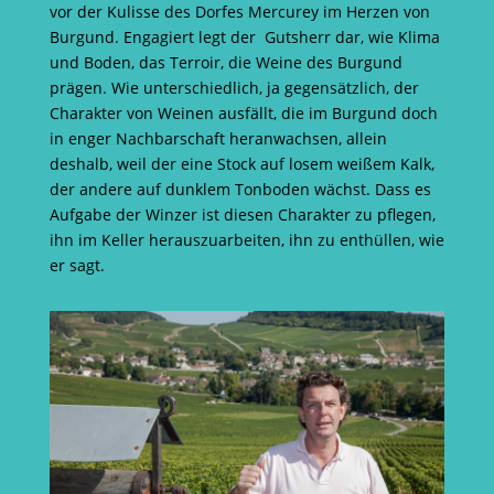
vor der Kulisse des Dorfes Mercurey im Herzen von
Burgund. Engagiert legt der Gutsherr dar, wie Klima
und Boden, das Terroir, die Weine des Burgund
prägen. Wie unterschiedlich, ja gegensätzlich, der
Charakter von Weinen ausfällt, die im Burgund doch
in enger Nachbarschaft heranwachsen, allein
deshalb, weil der eine Stock auf losem weißem Kalk,
der andere auf dunklem Tonboden wächst. Dass es
Aufgabe der Winzer ist diesen Charakter zu pflegen,
ihn im Keller herauszuarbeiten, ihn zu enthüllen, wie
er sagt.