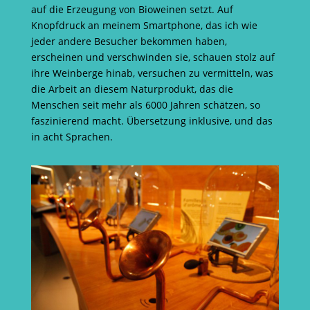
auf die Erzeugung von Bioweinen setzt. Auf
Knopfdruck an meinem Smartphone, das ich wie
jeder andere Besucher bekommen haben,
erscheinen und verschwinden sie, schauen stolz auf
ihre Weinberge hinab, versuchen zu vermitteln, was
die Arbeit an diesem Naturprodukt, das die
Menschen seit mehr als 6000 Jahren schätzen, so
faszinierend macht. Übersetzung inklusive, und das
in acht Sprachen.