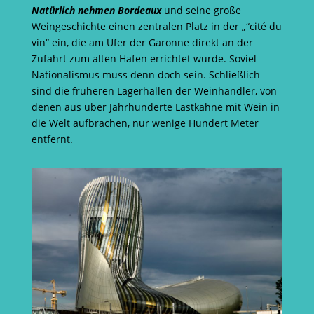
Natürlich nehmen Bordeaux
und seine große
Weingeschichte einen zentralen Platz in der „“cité du
vin“ ein, die am Ufer der Garonne direkt an der
Zufahrt zum alten Hafen errichtet wurde. Soviel
Nationalismus muss denn doch sein. Schließlich
sind die früheren Lagerhallen der Weinhändler, von
denen aus über Jahrhunderte Lastkähne mit Wein in
die Welt aufbrachen, nur wenige Hundert Meter
entfernt.