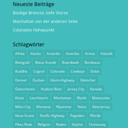
Neueste Beiträge
Bockige Broncos, tiefe Stürze
Manhattan von der anderen Seite
Colorados Höhepunkt
Schlagwörter
Afrika
Alaska
Amarillo
Amerika
Armut
Atlantik
Blattgold
Blaue Stunde
Boardwalk
Bordeaux
Buddha
Cograil
Colorado
Cowboys
Dalat
Denver
Durban
Glenn-Highway
Gletscher
Gletschereis
Hudson River
Jersey City
Kanada
Küste
Leuchtturm
Manhattan
Markt
Matanuska
Miles City
Montana
Myanmar
Natur
New Jersey
Nova Scotia
Pacific Highway
Pagoden
Pferde
Pikes Peak
Religion
Rodeo
Skyline
Tennessey